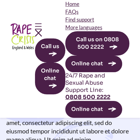
Home
FAQs
Find support
More languages
Call us on 0808
Skip to main content
Call us
500 2222
Leave this site
Online chat
Article title
Online
24/7 Rape and
chat
Sexual Abuse
Intro text. Lorem ipsum dolor sit amet,
Support Line:
consectetur adipiscing elit, sed do eiusmod
0808 500 2222
tempor incididunt ut labore et dolore magna
Online chat
aliqua. Ut enim ad minim. Lorem ipsum dolor sit
amet, consectetur adipiscing elit, sed do
eiusmod tempor incididunt ut labore et dolore
magna aliqua. Ut enim ad minim.