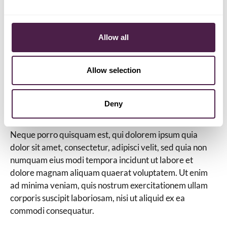
magni dolores eos qui ratione voluptatem sequi
nesciunt.
Neque porro quisquam est, qui dolorem ipsum quia
Allow all
dolor sit amet, consectetur, adipisci velit, sed quia non
numquam eius modi tempora incidunt ut labore et
Allow selection
dolore magnam aliquam quaerat voluptatem. Ut enim
ad minima veniam, quis nostrum exercitationem ullam
corporis suscipit laboriosam, nisi ut aliquid ex ea
Deny
commodi consequatur.
Neque porro quisquam est, qui dolorem ipsum quia
dolor sit amet, consectetur, adipisci velit, sed quia non
numquam eius modi tempora incidunt ut labore et
dolore magnam aliquam quaerat voluptatem. Ut enim
ad minima veniam, quis nostrum exercitationem ullam
corporis suscipit laboriosam, nisi ut aliquid ex ea
commodi consequatur.