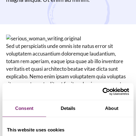
Sed ut perspiciatis unde omnis iste natus error sit
voluptatem accusantium doloremque laudantium,
totam rem aperiam, eaque ipsa quae ab illo inventore
veritatis et quasi architecto beatae vitae dicta sunt
explicabo. Nemo enim ipsam voluptatem quia voluptas
sit aspernatur aut odit aut fugit, sed quia consequuntur
magni dolores eos qui ratione voluptatem sequi
nesciunt.
Consent
Details
About
Neque porro quisquam est, qui dolorem ipsum quia
dolor sit amet, consectetur, adipisci velit, sed quia non
numquam eius modi tempora incidunt ut labore et
This website uses cookies
dolore magnam aliquam quaerat voluptatem. Ut enim