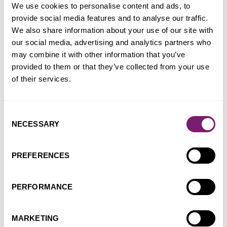
We use cookies to personalise content and ads, to
ad minima veniam, quis nostrum exercitationem ullam
provide social media features and to analyse our traffic.
corporis suscipit laboriosam, nisi ut aliquid ex ea
We also share information about your use of our site with
commodi consequatur.
our social media, advertising and analytics partners who
may combine it with other information that you’ve
Neque porro quisquam est, qui dolorem ipsum quia
provided to them or that they’ve collected from your use
dolor sit amet, consectetur, adipisci velit, sed quia non
of their services.
numquam eius modi tempora incidunt ut labore et
dolore magnam aliquam quaerat voluptatem. Ut enim
ad minima veniam, quis nostrum exercitationem ullam
Consent
corporis suscipit laboriosam, nisi ut aliquid ex ea
NECESSARY
Selection
commodi consequatur.
Sed ut perspiciatis unde omnis iste natus error sit
PREFERENCES
voluptatem accusantium doloremque laudantium,
totam rem aperiam, eaque ipsa quae ab illo inventore
PERFORMANCE
veritatis et quasi architecto beatae vitae dicta sunt
explicabo. Nemo enim ipsam voluptatem quia voluptas
sit aspernatur aut odit aut fugit, sed quia consequuntur
MARKETING